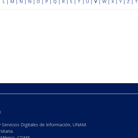
|
L
|
M
|
N
|
Ñ
|
O
|
P
|
Q
|
R
|
S
|
T
|
U
|
V
|
W
|
X
|
Y
|
Z
|
T
x
y Servicios Digitales de Información, UNAM.
sitaria.
0 México, CDMX