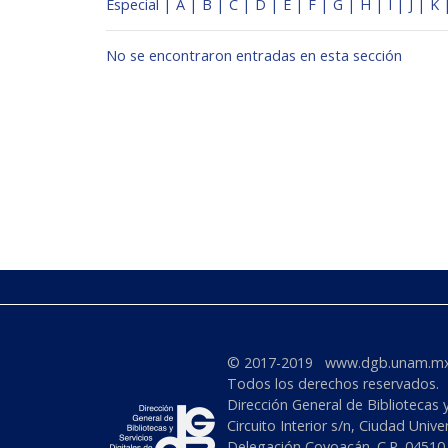
Especial
|
A
|
B
|
C
|
D
|
E
|
F
|
G
|
H
|
I
|
J
|
K
No se encontraron entradas en esta sección
© 2017-2019 www.dgb.unam.m
Todos los derechos reservados.
Dirección General de Bibliotecas 
Circuito Interior s/n, Ciudad Univer
Delegación Coyoacán. C.P. 0451