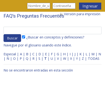
Saltar al contenido principal
Ingresar
Versión para impresión
FAQ's Preguntas Frecuentes
¿Buscar en conceptos y definiciones?
Navegue por el glosario usando este índice.
Especial
|
A
|
B
|
C
|
D
|
E
|
F
|
G
|
H
|
I
|
J
|
K
|
L
|
M
|
N
|
Ñ
|
O
|
P
|
Q
|
R
|
S
|
T
|
U
|
V
|
W
|
X
|
Y
|
Z
|
TODAS
No se encontraron entradas en esta sección