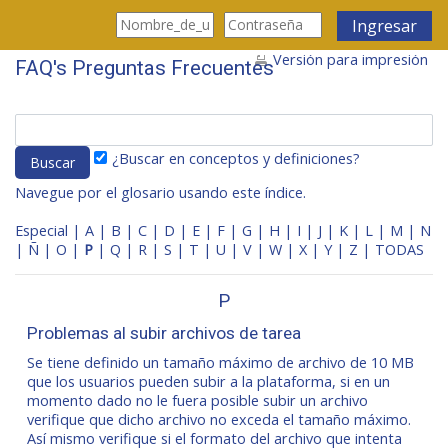
Saltar al contenido principal
Ingresar
Versión para impresión
FAQ's Preguntas Frecuentes
¿Buscar en conceptos y definiciones?
Navegue por el glosario usando este índice.
Especial
|
A
|
B
|
C
|
D
|
E
|
F
|
G
|
H
|
I
|
J
|
K
|
L
|
M
|
N
|
Ñ
|
O
|
P
|
Q
|
R
|
S
|
T
|
U
|
V
|
W
|
X
|
Y
|
Z
|
TODAS
P
Problemas al subir archivos de tarea
Se tiene definido un tamaño máximo de archivo de 10 MB
que los usuarios pueden subir a la plataforma, si en un
momento dado no le fuera posible subir un archivo
verifique que dicho archivo no exceda el tamaño máximo.
Así mismo verifique si el formato del archivo que intenta