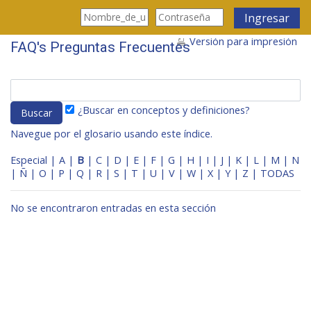
Saltar al contenido principal
Ingresar
Versión para impresión
FAQ's Preguntas Frecuentes
¿Buscar en conceptos y definiciones?
Navegue por el glosario usando este índice.
Especial
|
A
|
B
|
C
|
D
|
E
|
F
|
G
|
H
|
I
|
J
|
K
|
L
|
M
|
N
|
Ñ
|
O
|
P
|
Q
|
R
|
S
|
T
|
U
|
V
|
W
|
X
|
Y
|
Z
|
TODAS
No se encontraron entradas en esta sección