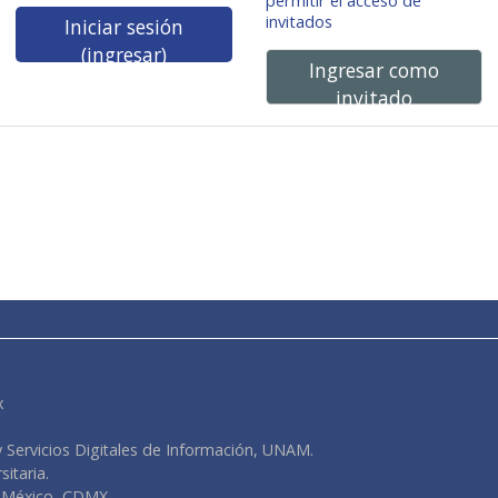
permitir el acceso de
invitados
Iniciar sesión
(ingresar)
Ingresar como
invitado
x
y Servicios Digitales de Información, UNAM.
sitaria.
0 México, CDMX